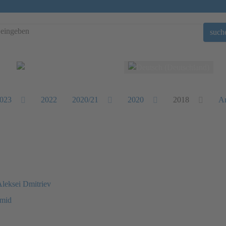
such
Sprache auswählen
023
2022
2020/21
2020
2018
Ar
Aleksei Dmitriev
hmid