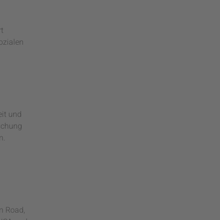
t
sozialen
it und
öschung
n.
on Road,