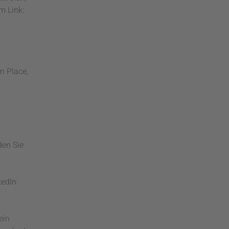
m Link:
on Place,
den Sie
edIn:
ein