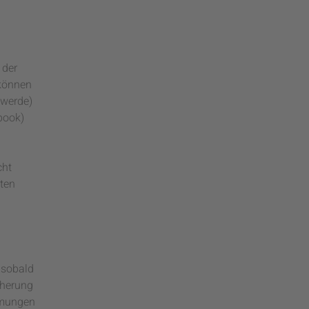
 der
 können
hwerde)
book)
cht
iten
 sobald
cherung
immungen