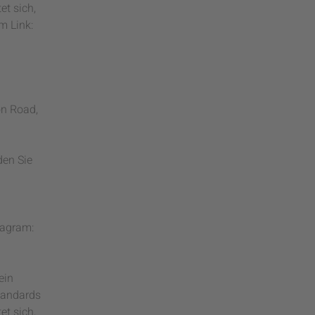
et sich,
m Link:
on Road,
den Sie
tagram:
ein
tandards
et sich,