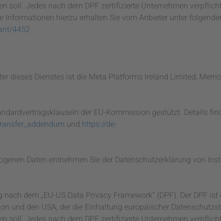
n soll. Jedes nach dem DPF zertifizierte Unternehmen verpflicht
 Informationen hierzu erhalten Sie vom Anbieter unter folgende
pant/4452
ter dieses Dienstes ist die Meta Platforms Ireland Limited, Merri
andardvertragsklauseln der EU-Kommission gestützt. Details fin
transfer_addendum
und
https://de-
ogenen Daten entnehmen Sie der Datenschutzerklärung von Ins
ng nach dem „EU-US Data Privacy Framework“ (DPF). Der DPF ist 
n und den USA, der die Einhaltung europäischer Datenschutzs
n soll. Jedes nach dem DPF zertifizierte Unternehmen verpflicht