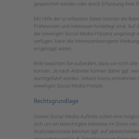
gespeichert werden oder durch Erfassung Ihrer I
Mit Hilfe der so erfassten Daten können die Betre
Präferenzen und Interessen hinterlegt sind. Au
der jeweiligen Social-Media-Präsenz angezeigt 
verfügen, kann die interessenbezogene Werbung 
eingeloggt waren.
Bitte beachten Sie außerdem, dass wir nicht all
können. Je nach Anbieter können daher ggf. wei
durchgeführt werden. Details hierzu entnehme
jeweiligen Social-Media-Portale.
Rechtsgrundlage
Unsere Social-Media-Auftritte sollen eine mögli
sich um ein berechtigtes Interesse im Sinne von A
Analyseprozesse beruhen ggf. auf abweichenden
anzugeben sind (z. B. Einwilligung im Sinne des A