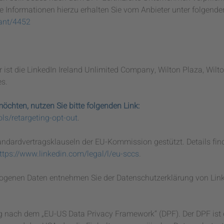
 Informationen hierzu erhalten Sie vom Anbieter unter folgende
pant/4452
er ist die LinkedIn Ireland Unlimited Company, Wilton Plaza, Wilt
es.
chten, nutzen Sie bitte folgenden Link:
ls/retargeting-opt-out
.
andardvertragsklauseln der EU-Kommission gestützt. Details fin
ttps://www.linkedin.com/legal/l/eu-sccs
.
ogenen Daten entnehmen Sie der Datenschutzerklärung von Link
ng nach dem „EU-US Data Privacy Framework“ (DPF). Der DPF ist 