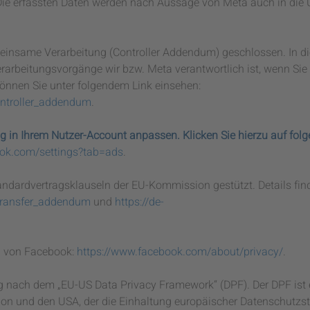
 Die erfassten Daten werden nach Aussage von Meta auch in die
einsame Verarbeitung (Controller Addendum) geschlossen. In di
erarbeitungsvorgänge wir bzw. Meta verantwortlich ist, wenn Sie
nnen Sie unter folgendem Link einsehen:
ontroller_addendum
.
g in Ihrem Nutzer-Account anpassen. Klicken Sie hierzu auf fol
ook.com/settings?tab=ads
.
andardvertragsklauseln der EU-Kommission gestützt. Details fin
transfer_addendum
und
https://de-
g von Facebook:
https://www.facebook.com/about/privacy/
.
ng nach dem „EU-US Data Privacy Framework“ (DPF). Der DPF ist 
n und den USA, der die Einhaltung europäischer Datenschutzs