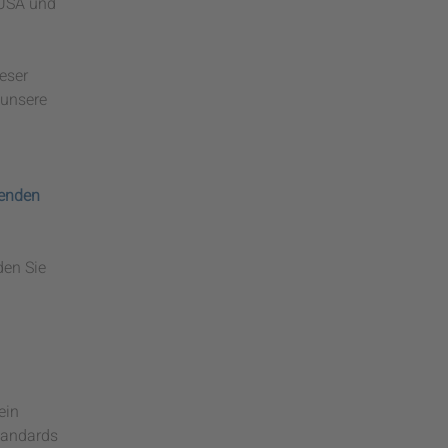
 USA und
eser
 unsere
genden
den Sie
ein
tandards