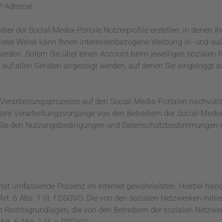
P-Adresse.
iber der Social-Media-Portale Nutzerprofile erstellen, in denen Ih
f diese Weise kann Ihnen interessenbezogene Werbung in- und au
werden. Sofern Sie über einen Account beim jeweiligen sozialen 
auf allen Geräten angezeigt werden, auf denen Sie eingeloggt s
e Verarbeitungsprozesse auf den Social-Media-Portalen nachvoll
tere Verarbeitungsvorgänge von den Betreibern der Social-Media
n Sie den Nutzungsbedingungen und Datenschutzbestimmungen 
chst umfassende Präsenz im Internet gewährleisten. Hierbei hand
rt. 6 Abs. 1 lit. f DSGVO. Die von den sozialen Netzwerken initiie
 Rechtsgrundlagen, die von den Betreibern der sozialen Netzwe
rt. 6 Abs. 1 lit. a DSGVO).