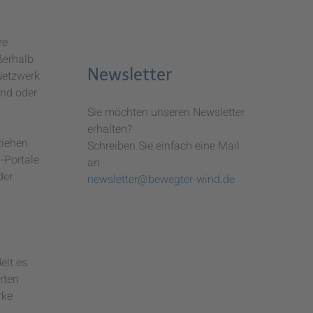
re
ßerhalb
Newsletter
Netzwerk
ind oder
Sie möchten unseren Newsletter
erhalten?
ziehen
Schreiben Sie einfach eine Mail
-Portale
an:
der
newsletter@bewegter-wind.de
elt es
rten
rke