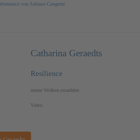
rformance von Adriano Cangemi
Catharina Geraedts
Resilience
meine Wolken erzaehlen
Video
a Geraedts