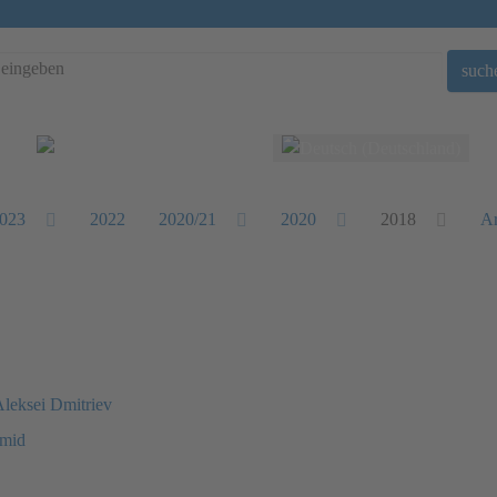
such
Sprache auswählen
023
2022
2020/21
2020
2018
Ar
Aleksei Dmitriev
hmid