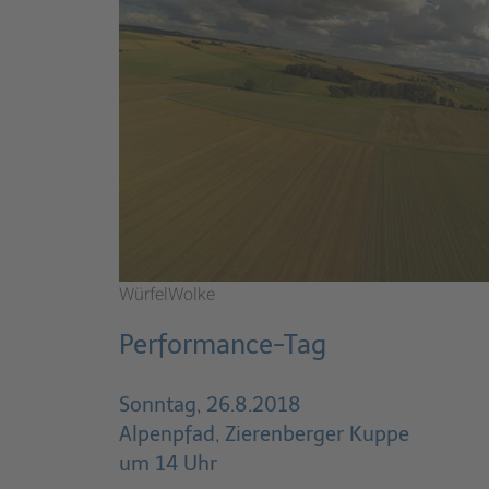
WürfelWolke
Performance-Tag
Sonntag, 26.8.2018
Alpenpfad, Zierenberger Kuppe
um 14 Uhr