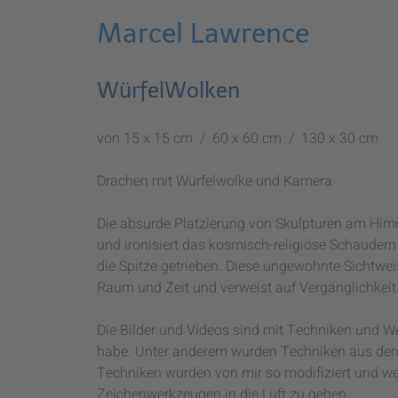
Marcel Lawrence
WürfelWolken
von 15 x 15 cm / 60 x 60 cm / 130 x 30 cm
Drachen mit Würfelwolke und Kamera
Die absurde Platzierung von Skulpturen am Himme
und ironisiert das kosmisch-religiöse Schaudern d
die Spitze getrieben. Diese ungewohnte Sichtwei
Raum und Zeit und verweist auf Vergänglichkei
Die Bilder und Videos sind mit Techniken und We
habe. Unter anderem wurden Techniken aus dem 
Techniken wurden von mir so modifiziert und we
Zeichenwerkzeugen in die Luft zu gehen.