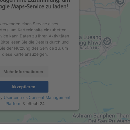
ogle Maps-Service zu laden!
verwenden einen Service eines
eters, um Karteninhalte einzubetten.
rvice kann Daten zu Ihren Aktivitäten
Bitte lesen Sie die Details durch und
Sie der Nutzung des Service zu, um
diese Karte anzuzeigen.
Mehr Informationen
Akzeptieren
by
Usercentrics Consent Management
Platform
&
eRecht24