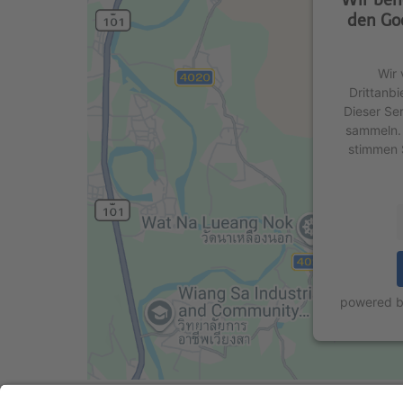
den Go
Wir 
Drittanbi
Dieser Se
sammeln. 
stimmen 
powered 