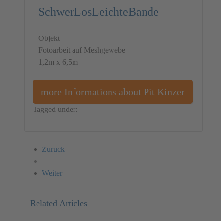
SchwerLosLeichteBande
Objekt
Fotoarbeit auf Meshgewebe
1,2m x 6,5m
more Informations about Pit Kinzer
Tagged under:
Germany
Object
Pit Kinzer
Zurück
Weiter
Related Articles