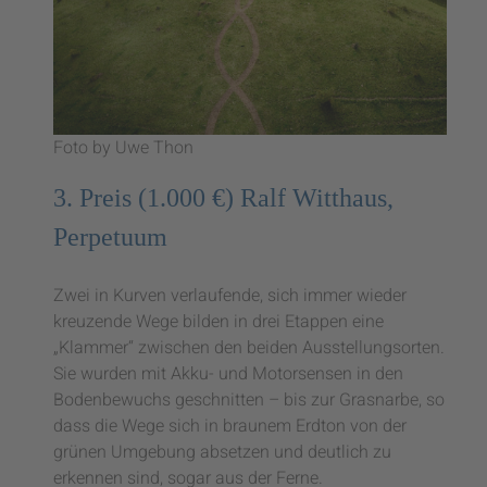
Foto by Uwe Thon
3. Preis (1.000 €) Ralf Witthaus,
Perpetuum
Zwei in Kurven verlaufende, sich immer wieder
kreuzende Wege bilden in drei Etappen eine
„Klammer“ zwischen den beiden Ausstellungsorten.
Sie wurden mit Akku- und Motorsensen in den
Bodenbewuchs geschnitten – bis zur Grasnarbe, so
dass die Wege sich in braunem Erdton von der
grünen Umgebung absetzen und deutlich zu
erkennen sind, sogar aus der Ferne.