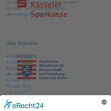
Sie möchten unseren Newsletter erhalten?
Schreiben Sie einfach eine Mail an:
newsletter@bewegter-wind.de
Alle Künstler
Künstler 2025
Künstler 2023
Künstler 2020/21
Künstler 2018
Künstler 2016
Künstler 2014
Künstler 2012
Künstler 2010
Künstler 2008
Künstler 2006