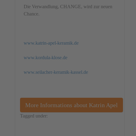
Die Verwandlung, CHANGE, wird zur neuen
Chance.
www.katrin-apel-keramik.de
www.kordula-klose.de
www.seilacher-keramik-kassel.de
More Informations about Katrin Apel
Tagged under:
Germany
Installation
Kordula Klose
Katrin Apel
Ulrike Seilacher