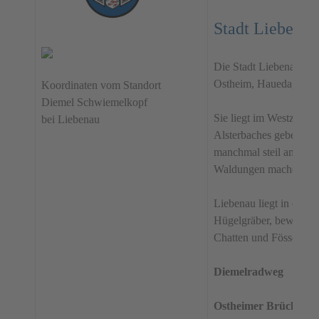
Stadt Liebenau
Die Stadt Liebenau be
Ostheim, Haueda, Zwer
Koordinaten vom Standort
Diemel Schwiemelkopf
Sie liegt im Westzipf
bei Liebenau
Alsterbaches geben der 
manchmal steil ansteig
Waldungen machen Lieb
Liebenau liegt in einem
Hügelgräber, beweisen 
Chatten und Fössen.
Diemelradweg
Ostheimer Brücke