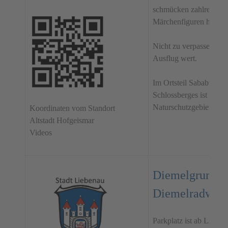
schmücken zahlreiche R
Märchenfiguren hautna
Nicht zu verpassen ist
Ausflug wert.
Im Ortsteil Sababurg m
Schlossberges ist der 
Naturschutzgebiet der 
Koordinaten vom Standort
Altstadt Hofgeismar
Videos
Diemelgrundst
Diemelradweg 
Parkplatz ist ab Liebe