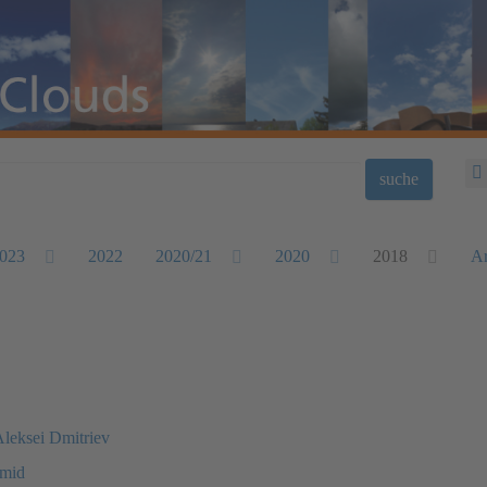
suche
023
2022
2020/21
2020
2018
Ar
Aleksei Dmitriev
hmid